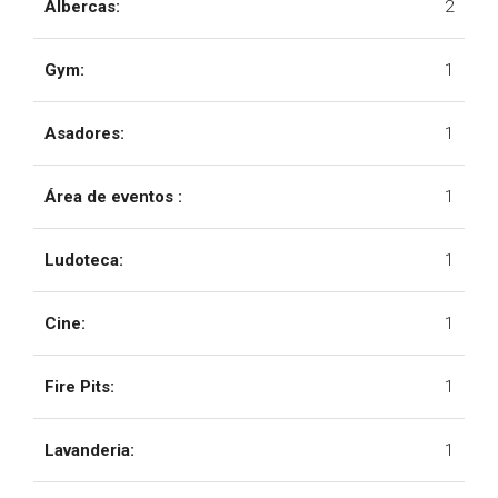
Albercas:
2
Gym:
1
Asadores:
1
Área de eventos :
1
Ludoteca:
1
Cine:
1
Fire Pits:
1
Lavanderia:
1