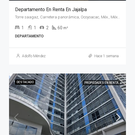
Departamento En Renta En Jajalpa
Torre saagaz, Carretera panorámica, Ocoyoacac, Méx., México
1
1
2
60
m²
DEPARTAMENTO
Adolfo Méndez
Hace 1 semana
DESTACADO
PROPIEDADES EN RENTA