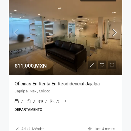
$11,000,MXN
Oficinas En Renta En Resdidencial Jajalpa
Jajalpa, Méx., México
7
2
7
75
m²
DEPARTAMENTO
Adolfo Méndez
Hace 4 meses