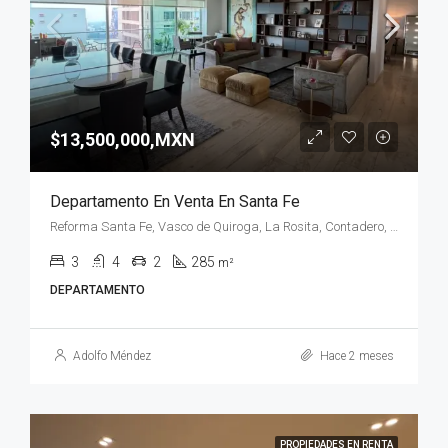
$13,500,000,MXN
Departamento En Venta En Santa Fe
Reforma Santa Fe, Vasco de Quiroga, La Rosita, Contadero, Ciudad de México, CDMX, México
3
4
2
285
m²
DEPARTAMENTO
Adolfo Méndez
Hace 2 meses
PROPIEDADES EN RENTA