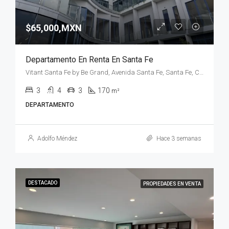
$65,000,MXN
Departamento En Renta En Santa Fe
Vitant Santa Fe by Be Grand, Avenida Santa Fe, Santa Fe, Contadero, Ciudad de México, CDMX, México
3
4
3
170
m²
DEPARTAMENTO
Adolfo Méndez
Hace 3 semanas
DESTACADO
PROPIEDADES EN VENTA