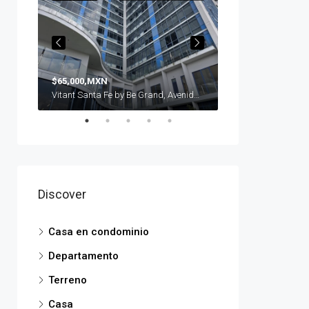
$65,000,MXN
$23,500,000,MXN
Mítikah Torre Residencial, Circuito Interior Avenida Río Churubusco, Xoco, Ciudad de México, CDMX, México
Vitant Santa Fe by Be Grand, Avenida Santa Fe, Santa Fe, Contadero, Ciudad de México, CDMX, México
Discover
Casa en condominio
Departamento
Terreno
Casa