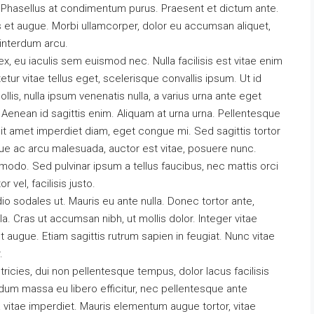
Phasellus at condimentum purus. Praesent et dictum ante.
 et augue. Morbi ullamcorper, dolor eu accumsan aliquet,
l interdum arcu.
x, eu iaculis sem euismod nec. Nulla facilisis est vitae enim
tur vitae tellus eget, scelerisque convallis ipsum. Ut id
$92,000,MXN
llis, nulla ipsum venenatis nulla, a varius urna ante eget
s. Aenean id sagittis enim. Aliquam at urna urna. Pellentesque
sit amet imperdiet diam, eget congue mi. Sed sagittis tortor
sque ac arcu malesuada, auctor est vitae, posuere nunc.
mmodo. Sed pulvinar ipsum a tellus faucibus, nec mattis orci
r vel, facilisis justo.
io sodales ut. Mauris eu ante nulla. Donec tortor ante,
. Cras ut accumsan nibh, ut mollis dolor. Integer vitae
augue. Etiam sagittis rutrum sapien in feugiat. Nunc vitae
.
ultricies, dui non pellentesque tempus, dolor lacus facilisis
dum massa eu libero efficitur, nec pellentesque ante
a vitae imperdiet. Mauris elementum augue tortor, vitae