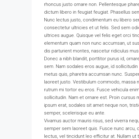
rhoncus justo ornare non. Pellentesque pharet
dictum libero in feugiat feugiat. Phasellus se
Nunc lectus justo, condimentum eu libero sem
consectetur ultricies et ut felis. Sed sem od
ultrices augue. Quisque vel felis eget orci tin
elementum quam non nunc accumsan, ut susci
dis parturient montes, nascetur ridiculus mus
Donec a nibh blandit, porttitor purus id, o
sem. Nam sodales eros augue, id sollicitudi
metus quis, pharetra accumsan nunc. Suspen
laoreet justo. Vestibulum commodo, massa n
rutrum mi tortor eu eros. Fusce vehicula enim
sollicitudin. Nam et ornare est. Proin cursu
ipsum erat, sodales sit amet neque non, trist
semper, scelerisque eu ante.
Vivamus auctor mauris risus, sed viverra nequ
semper sem laoreet quis. Fusce nunc arcu, con
lectus, vel tincidunt leo efficitur at. Nullam ut