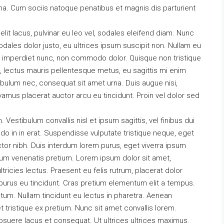
rna. Cum sociis natoque penatibus et magnis dis parturient
lit lacus, pulvinar eu leo vel, sodales eleifend diam. Nunc
d sodales dolor justo, eu ultrices ipsum suscipit non. Nullam eu
 id imperdiet nunc, non commodo dolor. Quisque non tristique
, lectus mauris pellentesque metus, eu sagittis mi enim
ibulum nec, consequat sit amet urna. Duis augue nisi,
vamus placerat auctor arcu eu tincidunt. Proin vel dolor sed
Vestibulum convallis nisl et ipsum sagittis, vel finibus dui
o in in erat. Suspendisse vulputate tristique neque, eget
tor nibh. Duis interdum lorem purus, eget viverra ipsum
dum venenatis pretium. Lorem ipsum dolor sit amet,
tricies lectus. Praesent eu felis rutrum, placerat dolor
urus eu tincidunt. Cras pretium elementum elit a tempus.
tum. Nullam tincidunt eu lectus in pharetra. Aenean
 tristique ex pretium. Nunc sit amet convallis lorem.
uere lacus et consequat. Ut ultrices ultrices maximus.