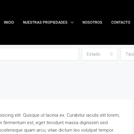
INICIO
NUESTRAS PROPIEDADES
NOSOTROS
CONTACTO
Estado
Tip
ing elit. Quisque ut lacinia ex. Curabitur iaculis elit lorem,
etium fermentum est, eget tincidunt massa dignissim sed.
scelerisque quam arcu, vitae dictum leo volutpat tempor.
DESTACADO
PROPIEDADES EN