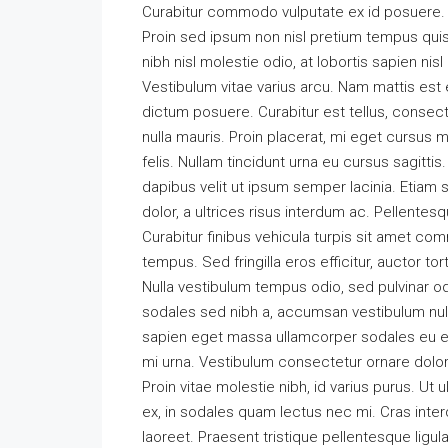
Curabitur commodo vulputate ex id posuere. 
Proin sed ipsum non nisl pretium tempus quis
nibh nisl molestie odio, at lobortis sapien nis
Vestibulum vitae varius arcu. Nam mattis est e
dictum posuere. Curabitur est tellus, consecte
nulla mauris. Proin placerat, mi eget cursus mo
felis. Nullam tincidunt urna eu cursus sagitti
dapibus velit ut ipsum semper lacinia. Etiam 
dolor, a ultrices risus interdum ac. Pellente
Curabitur finibus vehicula turpis sit amet co
tempus. Sed fringilla eros efficitur, auctor torto
Nulla vestibulum tempus odio, sed pulvinar od
sodales sed nibh a, accumsan vestibulum nulla
sapien eget massa ullamcorper sodales eu et 
mi urna. Vestibulum consectetur ornare dolor
Proin vitae molestie nibh, id varius purus. Ut 
ex, in sodales quam lectus nec mi. Cras inter
laoreet. Praesent tristique pellentesque ligul