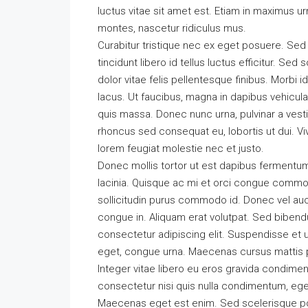
luctus vitae sit amet est. Etiam in maximus u
montes, nascetur ridiculus mus.
Curabitur tristique nec ex eget posuere. Sed e
tincidunt libero id tellus luctus efficitur. Se
dolor vitae felis pellentesque finibus. Morbi
lacus. Ut faucibus, magna in dapibus vehicula
quis massa. Donec nunc urna, pulvinar a vest
rhoncus sed consequat eu, lobortis ut dui. Vi
lorem feugiat molestie nec et justo.
Donec mollis tortor ut est dapibus fermentum. 
lacinia. Quisque ac mi et orci congue commod
sollicitudin purus commodo id. Donec vel auc
congue in. Aliquam erat volutpat. Sed biben
consectetur adipiscing elit. Suspendisse et ul
eget, congue urna. Maecenas cursus mattis p
Integer vitae libero eu eros gravida condimen
consectetur nisi quis nulla condimentum, eget
Maecenas eget est enim. Sed scelerisque pos