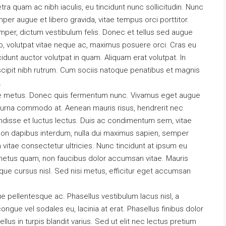
ra quam ac nibh iaculis, eu tincidunt nunc sollicitudin. Nunc
mper augue et libero gravida, vitae tempus orci porttitor.
per, dictum vestibulum felis. Donec et tellus sed augue
io, volutpat vitae neque ac, maximus posuere orci. Cras eu
cidunt auctor volutpat in quam. Aliquam erat volutpat. In
pit nibh rutrum. Cum sociis natoque penatibus et magnis
.
rnare metus. Donec quis fermentum nunc. Vivamus eget augue
n urna commodo at. Aenean mauris risus, hendrerit nec
disse et luctus lectus. Duis ac condimentum sem, vitae
on dapibus interdum, nulla dui maximus sapien, semper
 vitae consectetur ultricies. Nunc tincidunt at ipsum eu
s metus quam, non faucibus dolor accumsan vitae. Mauris
ique cursus nisl. Sed nisi metus, efficitur eget accumsan
e pellentesque ac. Phasellus vestibulum lacus nisl, a
gue vel sodales eu, lacinia at erat. Phasellus finibus dolor
 tellus in turpis blandit varius. Sed ut elit nec lectus pretium