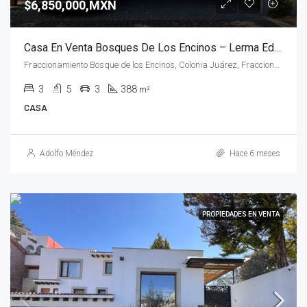
$6,850,000,MXN
Casa En Venta Bosques De Los Encinos – Lerma Edomex
Fraccionamiento Bosque de los Encinos, Colonia Juárez, Fraccionamiento y Club de Golf los Encinos, Méx., México
3
5
3
388
m²
CASA
Adolfo Méndez
Hace 6 meses
PROPIEDADES EN VENTA