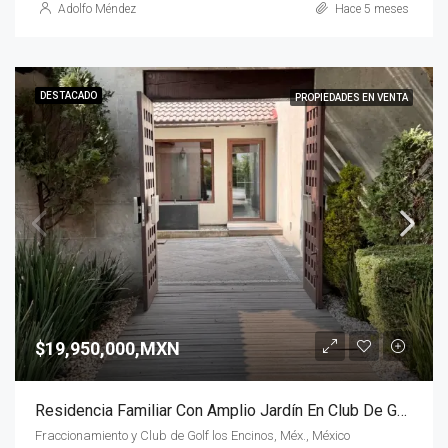
Adolfo Méndez
Hace 5 meses
DESTACADO
PROPIEDADES EN VENTA
$19,950,000,MXN
Residencia Familiar Con Amplio Jardín En Club De Golf Los Encinos
Fraccionamiento y Club de Golf los Encinos, Méx., México