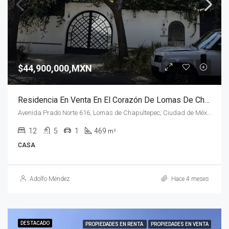
$44,900,000,MXN
Residencia En Venta En El Corazón De Lomas De Chapultepec
Avenida Prado Norte 616, Lomas de Chapultepec, Ciudad de México, CDMX, México
12
5
1
469
m²
CASA
Adolfo Méndez
Hace 4 meses
DESTACADO
PROPIEDADES EN RENTA
PROPIEDADES EN VENTA