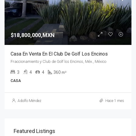
$18,800,000,MXN
Casa En Venta En El Club De Golf Los Encinos
Fraccionamiento y Club de Golf los Encinos, Méx., México
3
4
4
360
m²
CASA
Adolfo Méndez
Hace 1 mes
Featured Listings