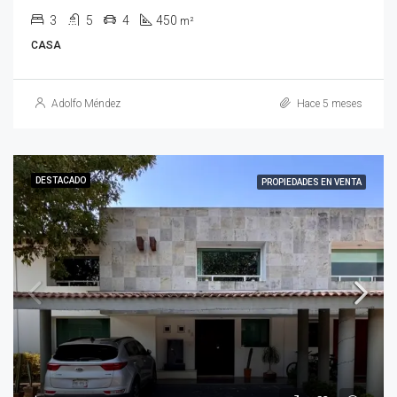
3
5
4
450
m²
CASA
Adolfo Méndez
Hace 5 meses
DESTACADO
PROPIEDADES EN VENTA