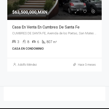
$63,500,000,MXN
Casa En Venta En Cumbres De Santa Fe
CUMBRES DE SANTA FE, Avenida de los Poetas, San Mateo Tlaltenango, Ciudad de México, CDMX, México
3
8
6
807
m²
CASA EN CONDOMINIO
Adolfo Méndez
Hace 3 meses