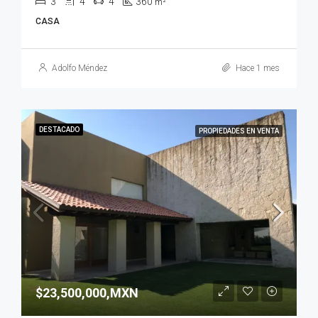
3
4
4
360
m²
CASA
Adolfo Méndez
Hace 1 mes
DESTACADO
PROPIEDADES EN VENTA
$23,500,000,MXN