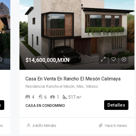
DESTACADO
PROPIEDADES EN
$92,000,MXN
$14,600,000,MXN
Casa En Venta En Rancho El Mesón Calimaya
Residencial Rancho el Mesón, Méx., México
4
6
1
517
m²
s
Detalles
CASA EN CONDOMINIO
es
Adolfo Méndez
Hace 6 meses