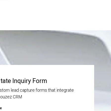
state Inquiry Form
stom lead capture forms that integrate
 Houzez CRM
pe