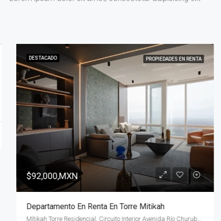
DESTACADO
PROPIEDADES EN RENTA
$92,000,MXN
Departamento En Renta En Torre Mitikah
Mítikah Torre Residencial, Circuito Interior Avenida Río Churubusco, Xoco, Ciudad de México, CDMX, México