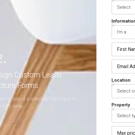
Informatio
2.
sign Custom Leads
Location
pture Forms
one asked a question? Get back to
Property
 right away