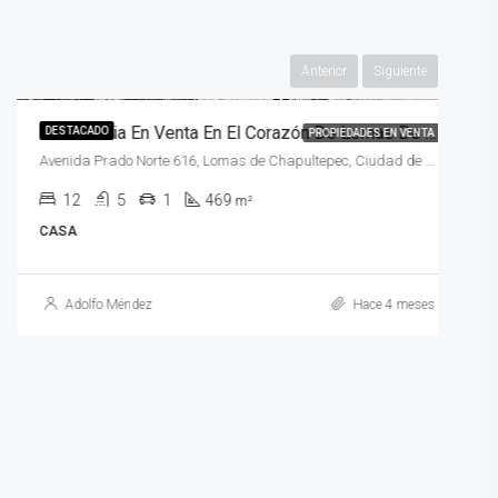
$44,900,000,MXN
Anterior
Siguiente
Residencia En Venta En El Corazón De Lomas De Chapultepec
DESTACADO
PROPIEDADES EN VENTA
Avenida Prado Norte 616, Lomas de Chapultepec, Ciudad de México, CDMX, México
12
5
1
469
m²
CASA
Adolfo Méndez
Hace 4 meses