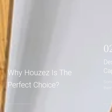
0
De
Ca
Why Houzez Is The
Some
Perfect Choice?
them