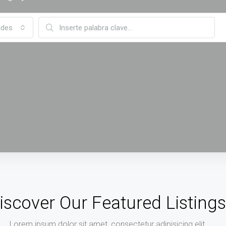
ades
iscover Our Featured Listings
Lorem ipsum dolor sit amet, consectetur adipisicing elit